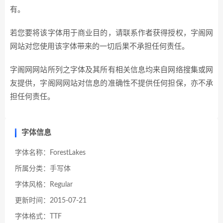
有。
若您要将该字体用于商业目的，请联系作者获得授权，字阁网
网站对您使用该字体带来的一切后果不承担任何责任。
字阁网网站所列之字体及其所有相关信息均来自网络搜集或网
友提供，字阁网网站对信息的准确性不提供任何担保，亦不承
担任何责任。
字体信息
字体名称：ForestLakes
所属分类：手写体
字体风格：Regular
更新时间：2015-07-21
字体格式：TTF