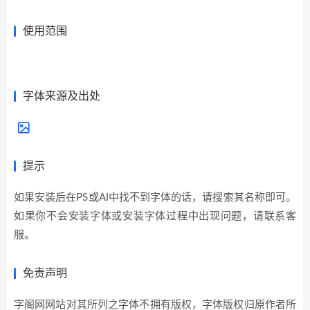
使用范围
展开全部>>
字体来源及出处
提示
如果安装后在PS或AI中找不到字体的话，请搜索其名称即可。
如果你不会安装字体或安装字体过程中出现问题，请联系客
服。
免责声明
字阁网网站对其所列之字体不拥有版权，字体版权归原作者所