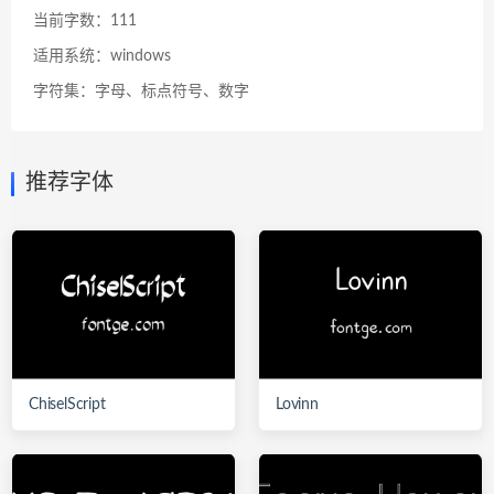
当前字数：111
适用系统：windows
字符集：字母、标点符号、数字
推荐字体
ChiselScript
Lovinn