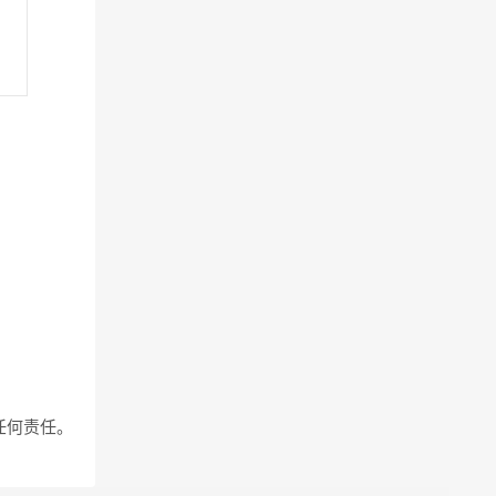
任何责任。