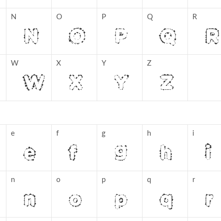
N
O
P
Q
R
W
X
Y
Z
e
f
g
h
i
n
o
p
q
r