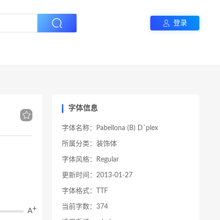
登录
字体信息
字体名称：Pabellona (B) D˙plex
所属分类：装饰体
字体风格：Regular
更新时间：2013-01-27
字体格式：TTF
当前字数：374
+
A