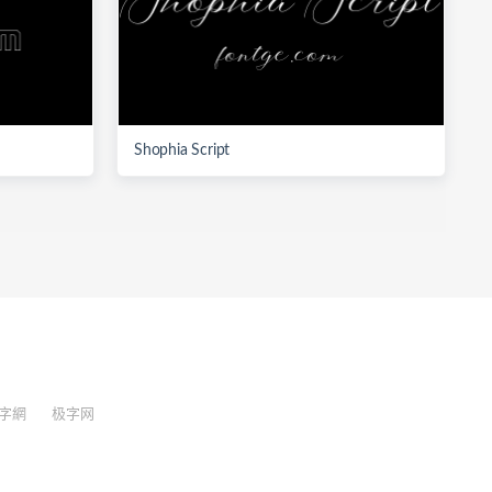
Shophia Script
字網
极字网