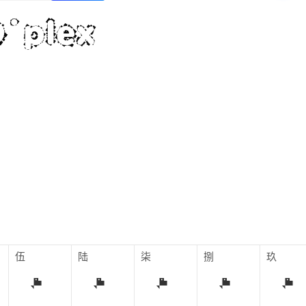
伍
陆
柒
捌
玖