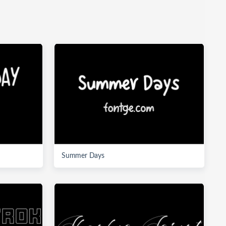
Summer Days