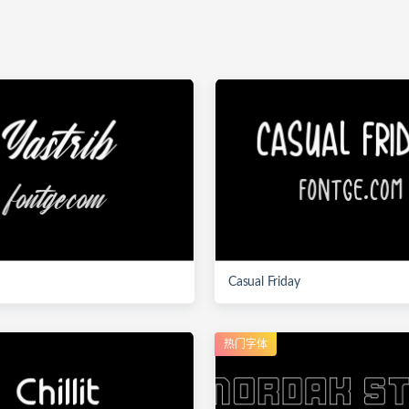
Casual Friday
热门字体