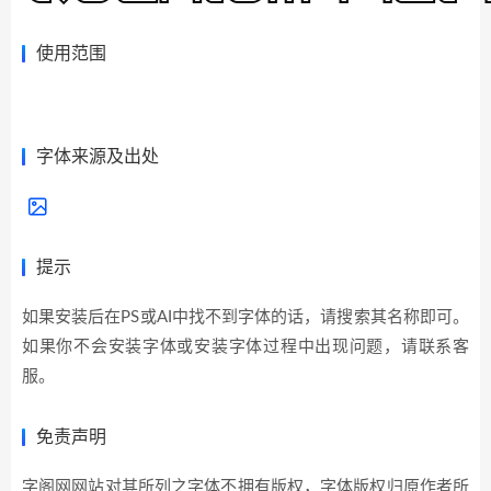
使用范围
展开全部>>
字体来源及出处
提示
如果安装后在PS或AI中找不到字体的话，请搜索其名称即可。
如果你不会安装字体或安装字体过程中出现问题，请联系客
服。
免责声明
字阁网网站对其所列之字体不拥有版权，字体版权归原作者所