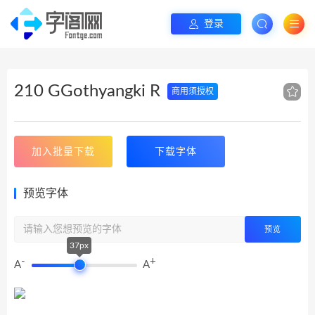
登录
210 GGothyangki R
商用须授权
加入批量下载
下载字体
预览字体
预览
37px
-
+
A
A