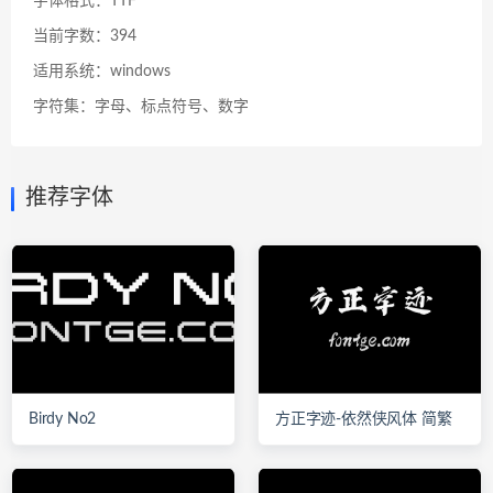
字体格式：TTF
当前字数：394
适用系统：windows
字符集：字母、标点符号、数字
推荐字体
Birdy No2
方正字迹-依然侠风体 简繁