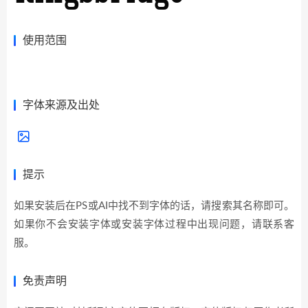
使用范围
展开全部>>
字体来源及出处
提示
如果安装后在PS或AI中找不到字体的话，请搜索其名称即可。
如果你不会安装字体或安装字体过程中出现问题，请联系客
服。
免责声明