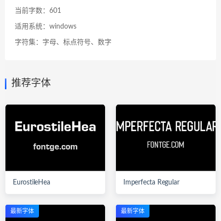
当前字数：601
适用系统：windows
字符集：字母、标点符号、数字
推荐字体
EurostileHea
Imperfecta Regular
最新字体
最新字体