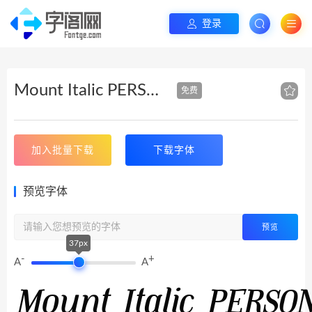
登录
Mount Italic PERSONAL USE ONLY
免费
加入批量下载
下载字体
预览字体
预览
37px
-
+
A
A