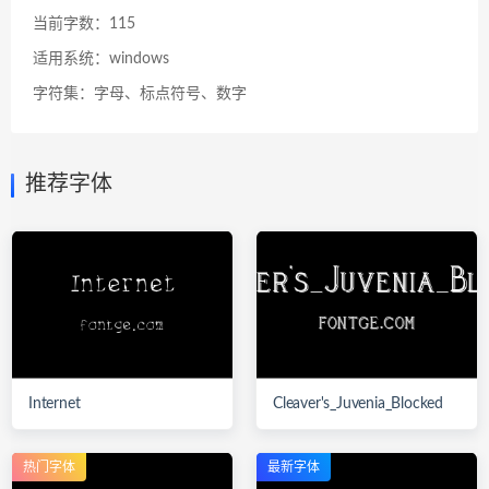
当前字数：115
适用系统：windows
字符集：字母、标点符号、数字
推荐字体
Internet
Cleaver's_Juvenia_Blocked
热门字体
最新字体