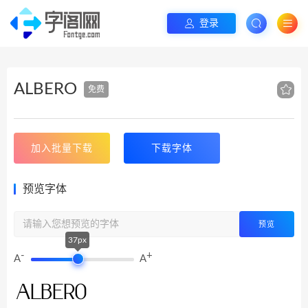
登录
ALBERO
免费
加入批量下载
下载字体
预览字体
预览
37px
-
+
A
A