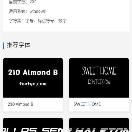
当前字数：234
适用系统：windows
字符集：字母、标点符号、数字
推荐字体
210 Almond B
SWEET HOME