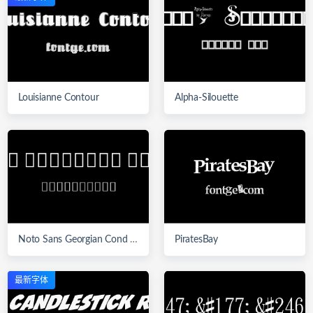
Louisianne Contour
Alpha-Silouette
Noto Sans Georgian Cond Light
PiratesBay
最新字体