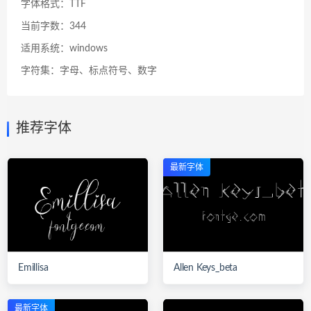
字体格式：TTF
当前字数：344
适用系统：windows
字符集：字母、标点符号、数字
推荐字体
最新字体
Emillisa
Allen Keys_beta
最新字体