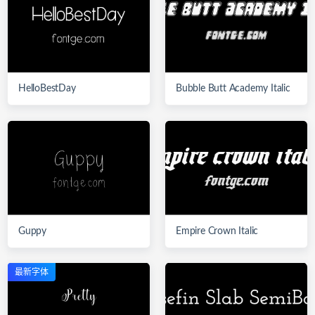
HelloBestDay
Bubble Butt Academy Italic
Guppy
Empire Crown Italic
最新字体