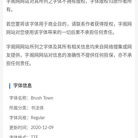
字阁网网站对其所列之字体不拥有版权，字体版权归原作者所
有。
若您要将该字体用于商业目的，请联系作者获得授权，字阁网
网站对您使用该字体带来的一切后果不承担任何责任。
字阁网网站所列之字体及其所有相关信息均来自网络搜集或网
友提供，字阁网网站对信息的准确性不提供任何担保，亦不承
担任何责任。
字体信息
字体名称：Brush Town
所属分类：书法体
字体风格：Regular
更新时间：2020-12-09
字体格式：TTF