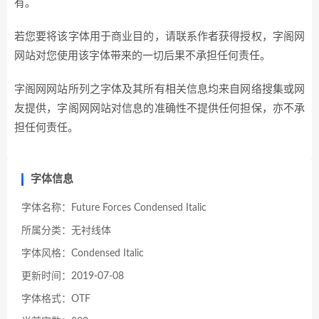
有。
若您要将该字体用于商业目的，请联系作者获得授权，字阁网
网站对您使用该字体带来的一切后果不承担任何责任。
字阁网网站所列之字体及其所有相关信息均来自网络搜集或网
友提供，字阁网网站对信息的准确性不提供任何担保，亦不承
担任何责任。
字体信息
字体名称：Future Forces Condensed Italic
所属分类：无衬线体
字体风格：Condensed Italic
更新时间：2019-07-08
字体格式：OTF