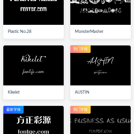
Plastic No.28
MonsterMasher
热门字体
Kikelet
AUSTIN
最新字体
热门字体