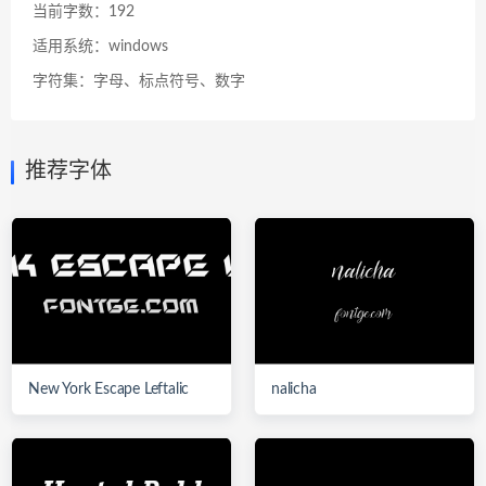
当前字数：192
适用系统：windows
字符集：字母、标点符号、数字
推荐字体
New York Escape Leftalic
nalicha