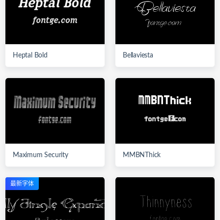
Heptal Bold
Bellaviesta
Maximum Security
MMBNThick
最新字体