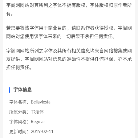
字阁网网站对其所列之字体不拥有版权，字体版权归原作者所
有。
若您要将该字体用于商业目的，请联系作者获得授权，字阁网
网站对您使用该字体带来的一切后果不承担任何责任。
字阁网网站所列之字体及其所有相关信息均来自网络搜集或网
友提供，字阁网网站对信息的准确性不提供任何担保，亦不承
担任何责任。
字体信息
字体名称：Bellaviesta
所属分类：书法体
字体风格：Regular
更新时间：2019-02-11