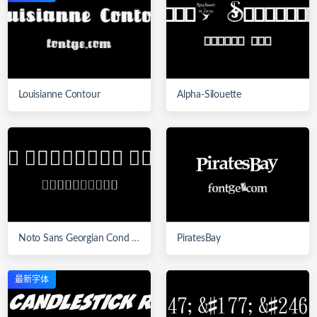
Louisianne Contour
Alpha-Silouette
Noto Sans Georgian Cond Light
PiratesBay
最新字体