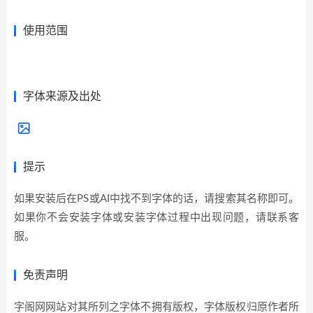
使用范围
展开全部>>
字体来源及出处
提示
如果安装后在PS或AI中找不到字体的话，请搜索其名称即可。
如果你不会安装字体或安装字体过程中出现问题，请联系客
服。
免责声明
字阁网网站对其所列之字体不拥有版权，字体版权归原作者所