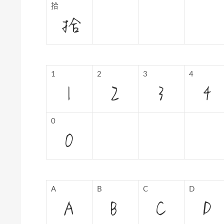
拾
1
2
3
4
0
A
B
C
D