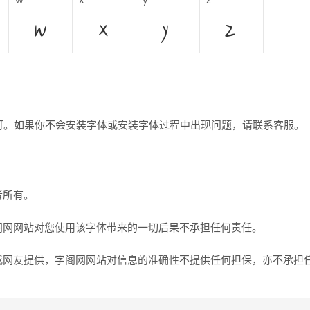
w
x
y
z
即可。如果你不会安装字体或安装字体过程中出现问题，请联系客服。
者所有。
阁网网站对您使用该字体带来的一切后果不承担任何责任。
或网友提供，字阁网网站对信息的准确性不提供任何担保，亦不承担