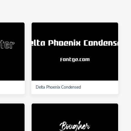
Delta Phoenix Condensed