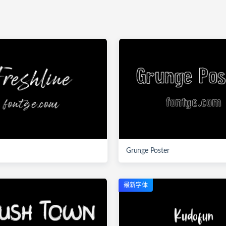
Grunge Poster
最新字体