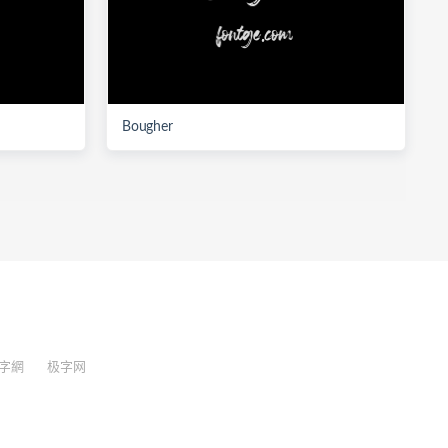
Bougher
字網
极字网