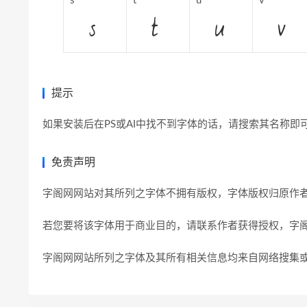
s
t
u
v
提示
如果安装后在PS或AI中找不到字体的话，请搜索其名称
免责声明
字阁网网站对其所列之字体不拥有版权，字体版权归原作
若您要将该字体用于商业目的，请联系作者获得授权，字
字阁网网站所列之字体及其所有相关信息均来自网络搜集