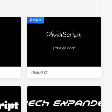
最新字体
OliviaScript