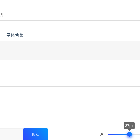
字体合集
37px
-
A
预览