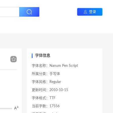
登录
字体信息
字体名称：Nanum Pen Script
所属分类：手写体
字体风格：Regular
更新时间：2010-10-15
字体格式：TTF
当前字数：17556
+
A