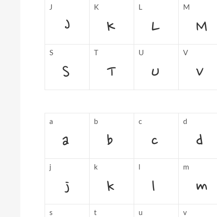
J
K
L
M
S
T
U
V
a
b
c
d
j
k
l
m
s
t
u
v