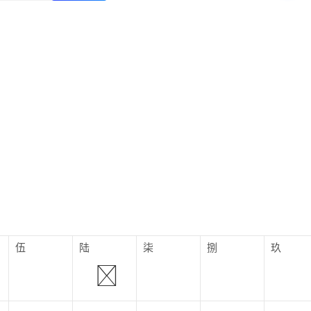
伍
陆
柒
捌
玖