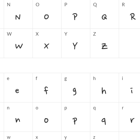
N
O
P
Q
R
W
X
Y
Z
e
f
g
h
i
n
o
p
q
r
w
x
y
z