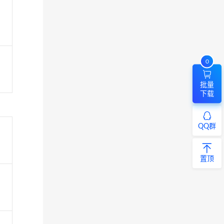
0
批量
下载
QQ群
置顶