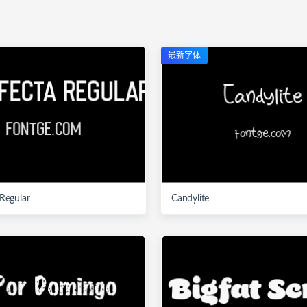
最新字体
Regular
Candylite