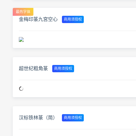
最热字体
金梅印篆九宮空心
商用须授权
超世纪粗角篆
商用须授权
汉标铁林篆（简）
商用须授权