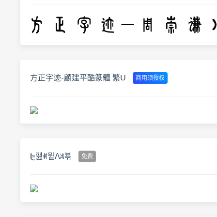
方正字迹-顧建平酷篆體 繁U
商用须授权
ꕟ깶ꑪ뮡ꓥꑰ뵦
免费