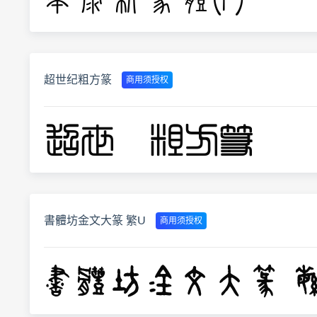
超世纪粗方篆
商用须授权
書體坊金文大篆 繁U
商用须授权