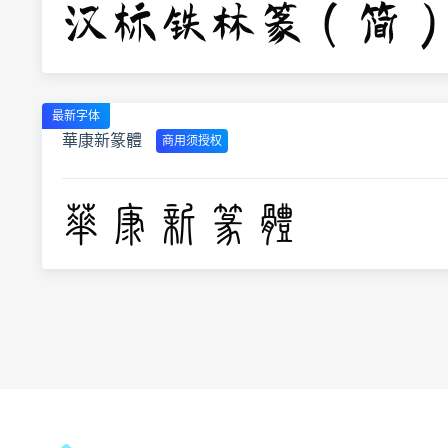
最新字体
華康新篆體
商用须授权