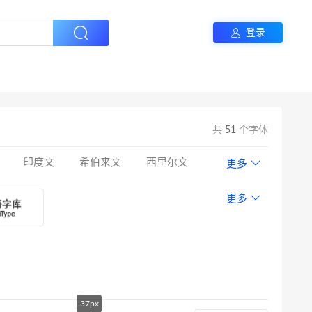
登录
共
51
个字体
印度文
希伯来文
西里尔文
更多
更多
37px