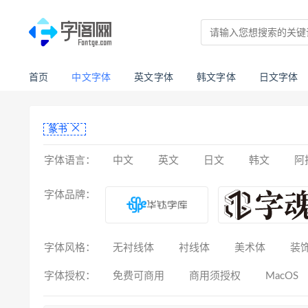
首页
中文字体
英文字体
韩文字体
日文字体
篆书
字体语言：
中文
英文
日文
韩文
阿
亚美尼亚文
拉丁文
八思巴文
字体品牌：
字体风格：
无衬线体
衬线体
美术体
装
字体授权：
免费可商用
商用须授权
MacOS