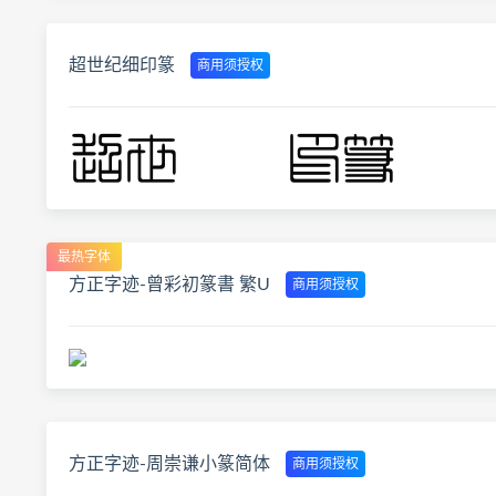
超世纪细印篆
商用须授权
最热字体
方正字迹-曾彩初篆書 繁U
商用须授权
方正字迹-周崇谦小篆简体
商用须授权