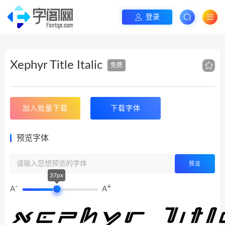
登录
Xephyr Title Italic
免费
加入批量下载
下载字体
预览字体
预览
37px
-
+
A
A