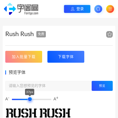
登录
Rush Rush
免费
加入批量下载
下载字体
预览字体
预览
37px
-
+
A
A