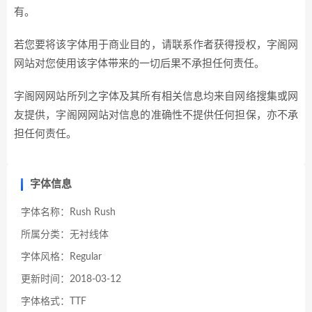
有。
若您要将该字体用于商业目的，请联系作者获得授权，字阁网
网站对您使用该字体带来的一切后果不承担任何责任。
字阁网网站所列之字体及其所有相关信息均来自网络搜集或网
友提供，字阁网网站对信息的准确性不提供任何担保，亦不承
担任何责任。
字体信息
字体名称：Rush Rush
所属分类：无衬线体
字体风格：Regular
更新时间：2018-03-12
字体格式：TTF