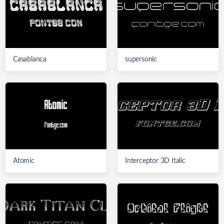
Casablanca
supersonic
Atomic
Interceptor 3D Italic