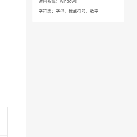
适用系统：windows
字符集：字母、标点符号、数字
展开全部>>