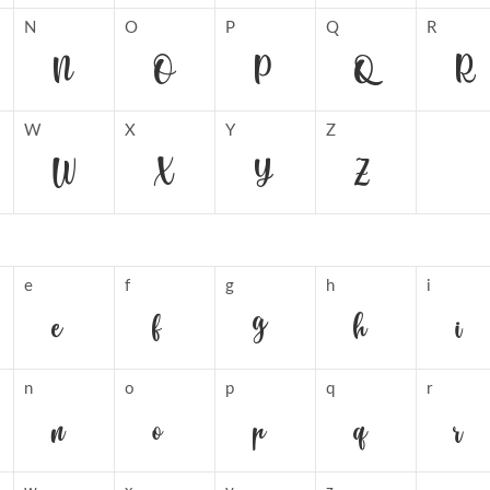
N
O
P
Q
R
W
X
Y
Z
e
f
g
h
i
n
o
p
q
r