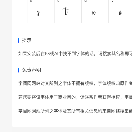
s
t
u
v
提示
如果安装后在PS或AI中找不到字体的话，请搜索其名称
免责声明
字阁网网站对其所列之字体不拥有版权，字体版权归原作
若您要将该字体用于商业目的，请联系作者获得授权，字
字阁网网站所列之字体及其所有相关信息均来自网络搜集