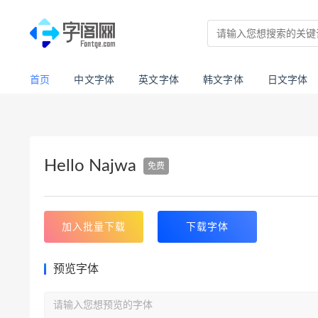
首页
中文字体
英文字体
韩文字体
日文字体
Hello Najwa
免费
加入批量下载
下载字体
预览字体