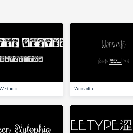
 Westboro
Wonsmith