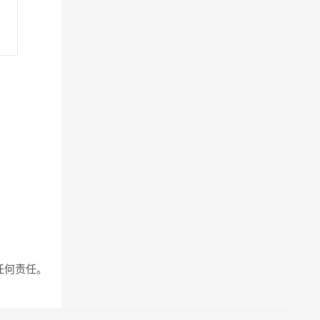
任何责任。