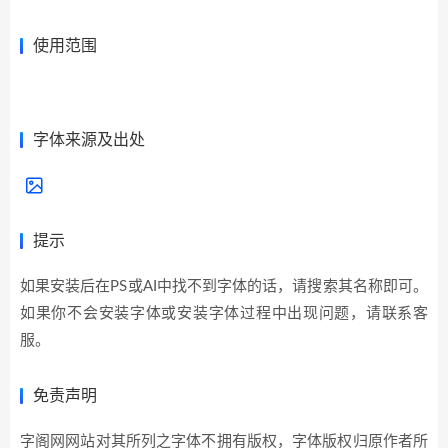
使用范围
展开全部>>
字体来源及出处
提示
如果安装后在PS或AI中找不到字体的话，请搜索其名称即可。
如果你不会安装字体或安装字体过程中出现问题，请联系客
服。
免责声明
字阁网网站对其所列之字体不拥有版权，字体版权归原作者所