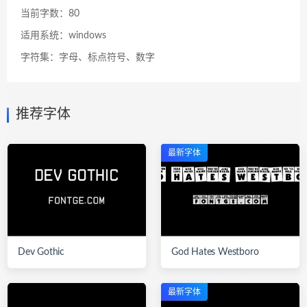
当前字数：80
适用系统：windows
字符集：字母、标点符号、数字
推荐字体
最新字体
Dev Gothic
God Hates Westboro
最新字体