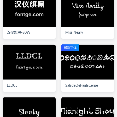
汉仪旗黑-80W
Miss Neally
最新字体
LLDCL
SaladeDeFruitsCerise