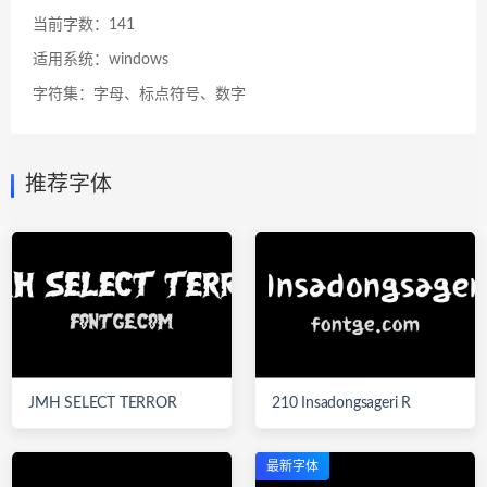
当前字数：141
适用系统：windows
字符集：字母、标点符号、数字
推荐字体
JMH SELECT TERROR
210 Insadongsageri R
最新字体