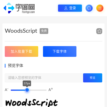
登录
WoodsScript
免费
加入批量下载
下载字体
预览字体
预览
37px
-
+
A
A