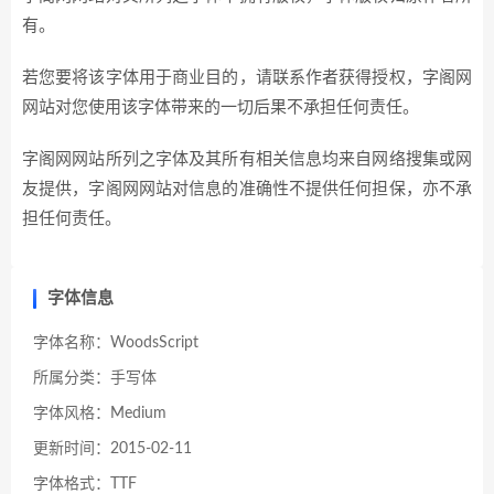
有。
若您要将该字体用于商业目的，请联系作者获得授权，字阁网
网站对您使用该字体带来的一切后果不承担任何责任。
字阁网网站所列之字体及其所有相关信息均来自网络搜集或网
友提供，字阁网网站对信息的准确性不提供任何担保，亦不承
担任何责任。
字体信息
字体名称：WoodsScript
所属分类：手写体
字体风格：Medium
更新时间：2015-02-11
字体格式：TTF