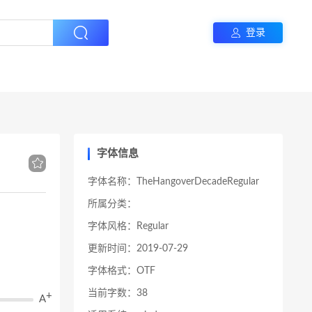
登录
字体信息
字体名称：TheHangoverDecadeRegular
所属分类：
字体风格：Regular
更新时间：2019-07-29
字体格式：OTF
当前字数：38
+
A