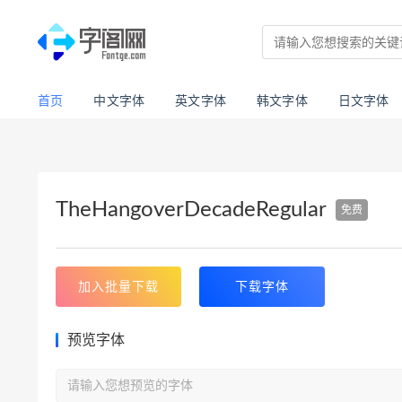
首页
中文字体
英文字体
韩文字体
日文字体
TheHangoverDecadeRegular
免费
加入批量下载
下载字体
预览字体