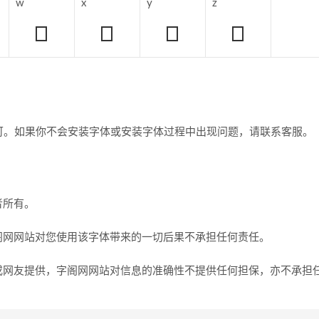
w
x
y
z
即可。如果你不会安装字体或安装字体过程中出现问题，请联系客服。
者所有。
阁网网站对您使用该字体带来的一切后果不承担任何责任。
或网友提供，字阁网网站对信息的准确性不提供任何担保，亦不承担