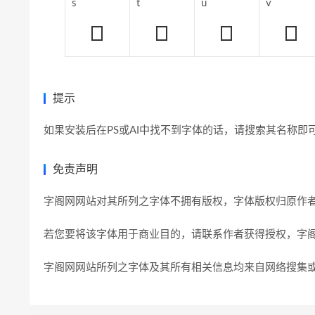
s
t
u
v
提示
如果安装后在PS或AI中找不到字体的话，请搜索其名称
免责声明
字阁网网站对其所列之字体不拥有版权，字体版权归原作
若您要将该字体用于商业目的，请联系作者获得授权，字
字阁网网站所列之字体及其所有相关信息均来自网络搜集