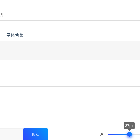
字体合集
37px
-
A
预览