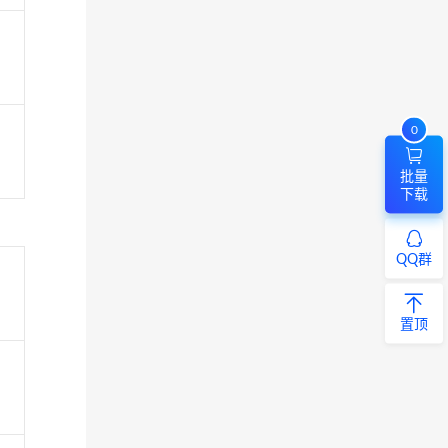
0
批量
下载
QQ群
置顶