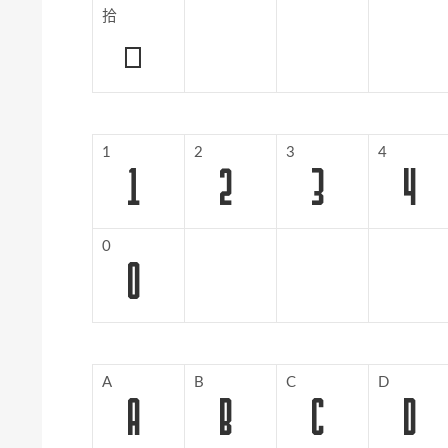
拾
1
2
3
4
0
A
B
C
D