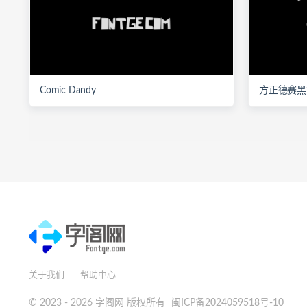
Comic Dandy
方正德赛黑简
关于我们
帮助中心
© 2023 - 2026 字阁网 版权所有
闽ICP备2024059518号-10