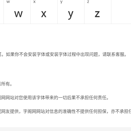
w
x
y
z
即可。如果你不会安装字体或安装字体过程中出现问题，请联系客服。
者所有。
阁网网站对您使用该字体带来的一切后果不承担任何责任。
或网友提供，字阁网网站对信息的准确性不提供任何担保，亦不承担