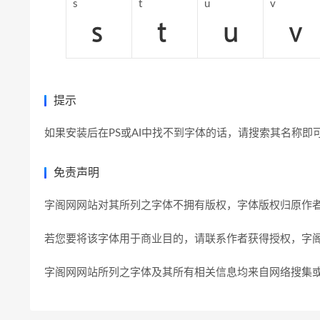
s
t
u
v
提示
如果安装后在PS或AI中找不到字体的话，请搜索其名称
免责声明
字阁网网站对其所列之字体不拥有版权，字体版权归原作
若您要将该字体用于商业目的，请联系作者获得授权，字
字阁网网站所列之字体及其所有相关信息均来自网络搜集