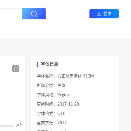
登录
字体信息
字体名称：方正悠黑繁体 510M
所属分类：黑体
字体风格：Regular
更新时间：2017-11-28
字体格式：OTF
当前字数：7817
+
A