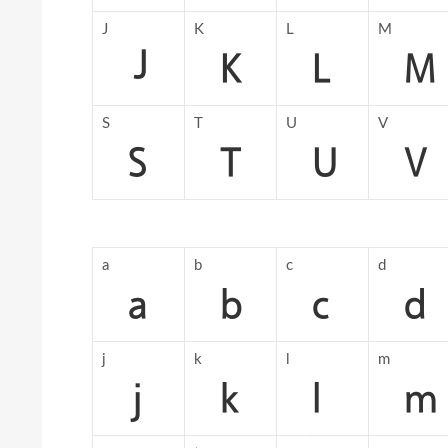
J
K
L
M
S
T
U
V
a
b
c
d
j
k
l
m