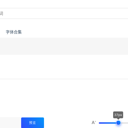
字体合集
37px
-
A
预览