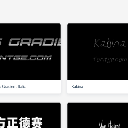
s Gradient Italic
Kabina