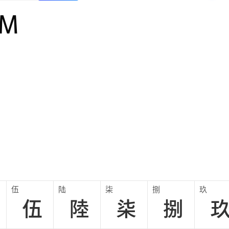
伍
陆
柒
捌
玖