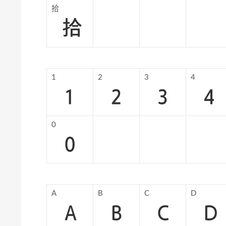
拾
1
2
3
4
0
A
B
C
D