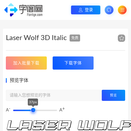
登录
Laser Wolf 3D Italic
免费
加入批量下载
下载字体
预览字体
预览
37px
-
+
A
A