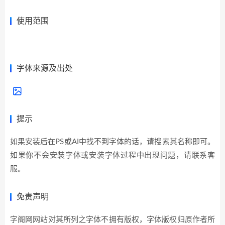
使用范围
展开全部>>
字体来源及出处
提示
如果安装后在PS或AI中找不到字体的话，请搜索其名称即可。
如果你不会安装字体或安装字体过程中出现问题，请联系客
服。
免责声明
字阁网网站对其所列之字体不拥有版权，字体版权归原作者所