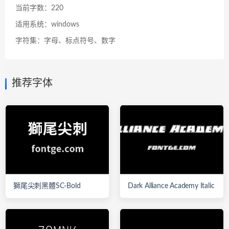
当前字数：220
适用系统：windows
字符集：字母、标点符号、数字
推荐字体
獅尾尖刺黑體SC-Bold
Dark Alliance Academy Italic