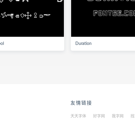
ol
Duration
友情链接
天天字体
好字网
我字网
找