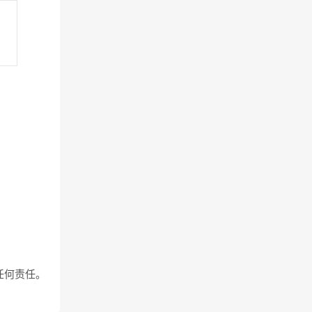
任何责任。