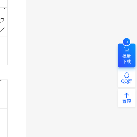
0
批量
下载
QQ群
置顶