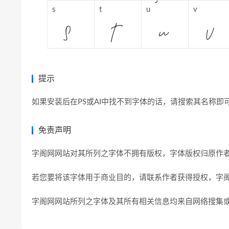
s
t
u
v
提示
如果安装后在PS或AI中找不到字体的话，请搜索其名称
免责声明
字阁网网站对其所列之字体不拥有版权，字体版权归原作
若您要将该字体用于商业目的，请联系作者获得授权，字
字阁网网站所列之字体及其所有相关信息均来自网络搜集