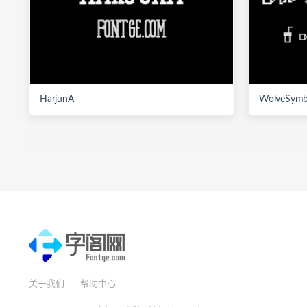
HarjunA
WolveSymb
关于我们
帮助中心