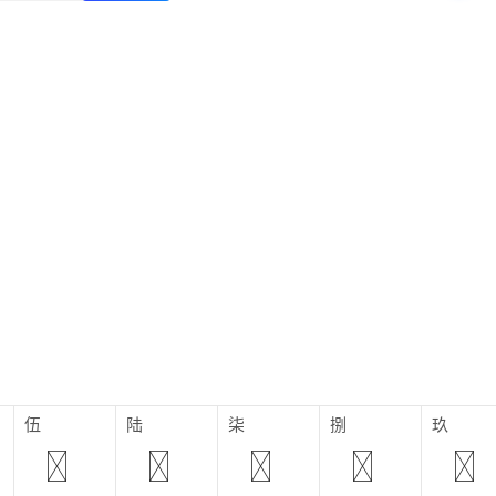
伍
陆
柒
捌
玖