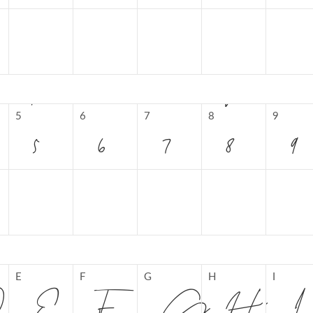
5
6
7
8
9
E
F
G
H
I