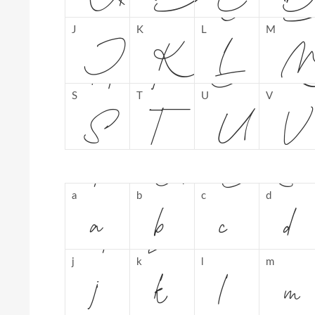
J
K
L
M
S
T
U
V
a
b
c
d
j
k
l
m