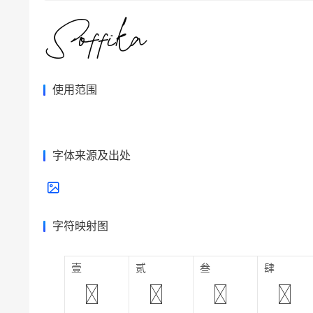
使用范围
字体来源及出处
字符映射图
壹
贰
叁
肆