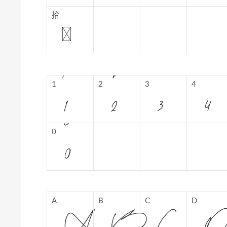
拾
1
2
3
4
0
A
B
C
D