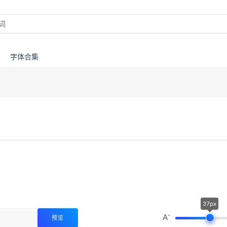
字体合集
37px
-
A
预览