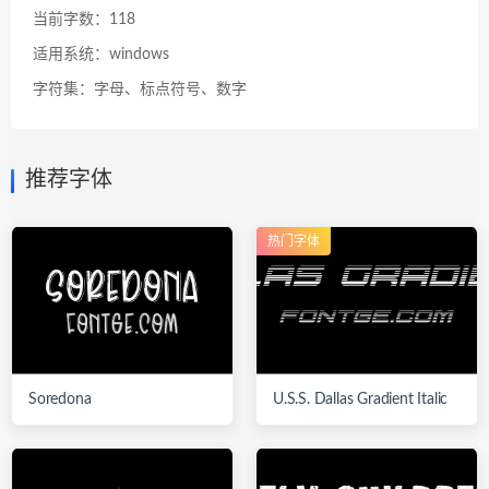
当前字数：118
适用系统：windows
字符集：字母、标点符号、数字
推荐字体
热门字体
Soredona
U.S.S. Dallas Gradient Italic