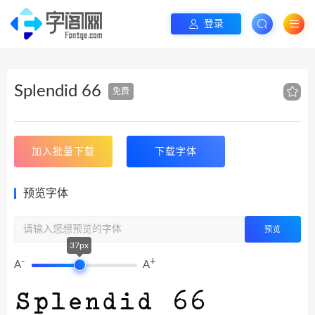
登录
Splendid 66
免费
加入批量下载
下载字体
预览字体
预览
37px
-
+
A
A