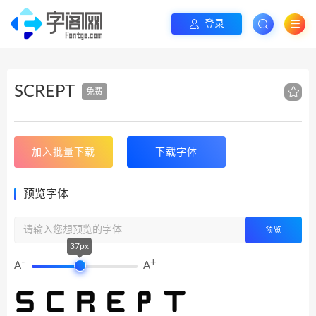
登录
SCREPT
免费
加入批量下载
下载字体
预览字体
预览
37px
-
+
A
A