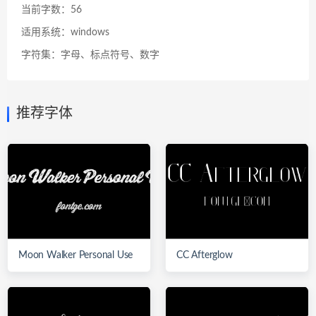
当前字数：56
适用系统：windows
字符集：字母、标点符号、数字
推荐字体
Moon Walker Personal Use
CC Afterglow