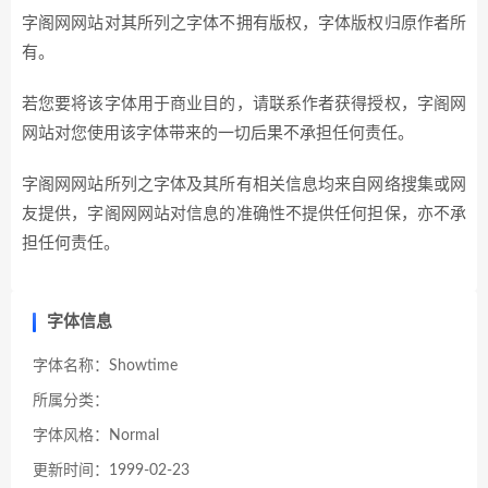
字阁网网站对其所列之字体不拥有版权，字体版权归原作者所
有。
若您要将该字体用于商业目的，请联系作者获得授权，字阁网
网站对您使用该字体带来的一切后果不承担任何责任。
字阁网网站所列之字体及其所有相关信息均来自网络搜集或网
友提供，字阁网网站对信息的准确性不提供任何担保，亦不承
担任何责任。
字体信息
字体名称：Showtime
所属分类：
字体风格：Normal
更新时间：1999-02-23