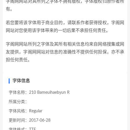
字阁网网站对其所列之字体不拥有版权，字体版权归原作者所
有。
若您要将该字体用于商业目的，请联系作者获得授权，字阁网
网站对您使用该字体带来的一切后果不承担任何责任。
字阁网网站所列之字体及其所有相关信息均来自网络搜集或网
友提供，字阁网网站对信息的准确性不提供任何担保，亦不承
担任何责任。
字体信息
字体名称：210 Bameuihaebyun R
所属分类：
字体风格：Regular
更新时间：2017-06-28
字体格式：TTF