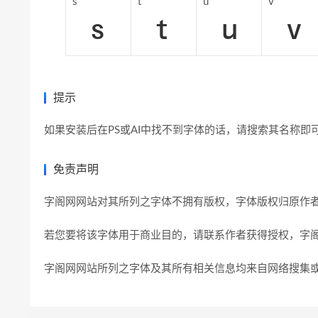
s
t
u
v
提示
如果安装后在PS或AI中找不到字体的话，请搜索其名称
免责声明
字阁网网站对其所列之字体不拥有版权，字体版权归原作
若您要将该字体用于商业目的，请联系作者获得授权，字
字阁网网站所列之字体及其所有相关信息均来自网络搜集