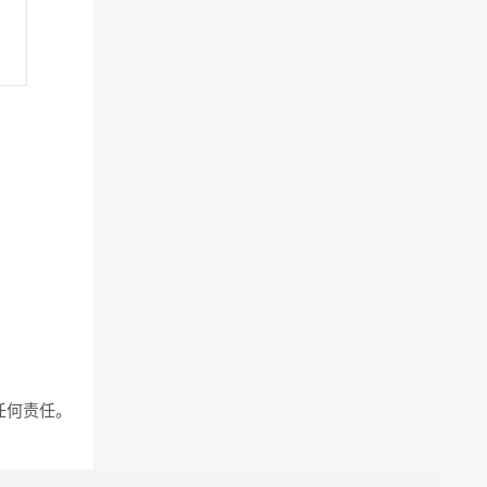
任何责任。