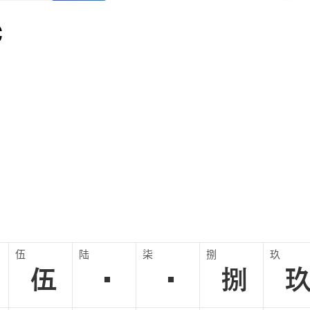
伍
陆
柒
捌
玖