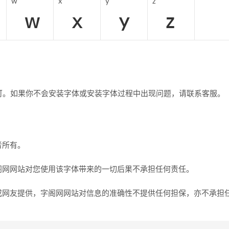
w
x
y
z
即可。如果你不会安装字体或安装字体过程中出现问题，请联系客服。
者所有。
阁网网站对您使用该字体带来的一切后果不承担任何责任。
或网友提供，字阁网网站对信息的准确性不提供任何担保，亦不承担