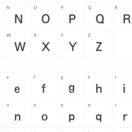
N
O
P
Q
R
W
X
Y
Z
e
f
g
h
i
n
o
p
q
r