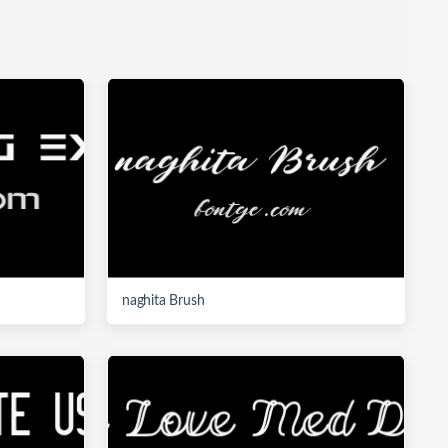
naghita Brush