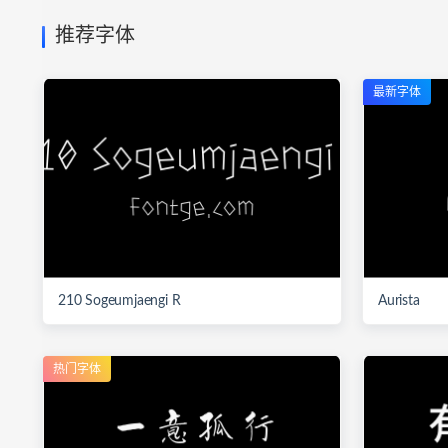
推荐字体
最新字体
210 Sogeumjaengi R
Aurista
热门字体