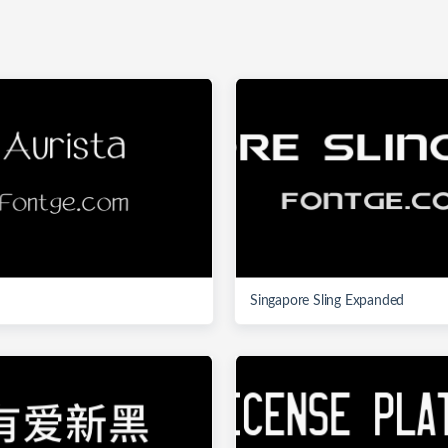
Singapore Sling Expanded