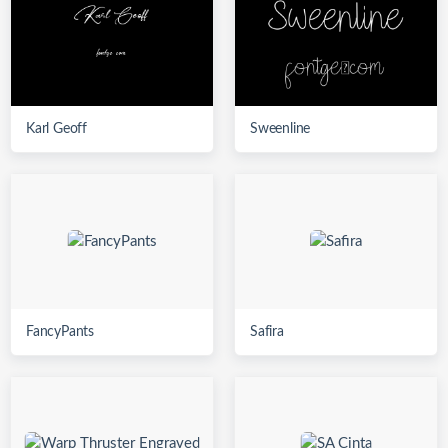
Karl Geoff
Sweenline
FancyPants
Safira