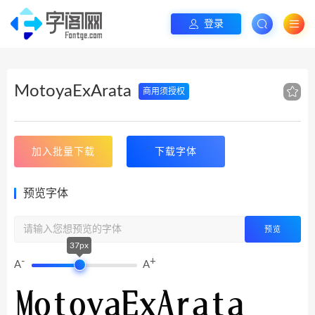
登录
MotoyaExArata
商用须授权
加入批量下载
下载字体
预览字体
预览
37px
-
+
A
A