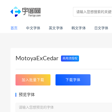
首页
中文字体
英文字体
韩文字体
日文字体
MotoyaExCedar
商用须授权
加入批量下载
下载字体
预览字体