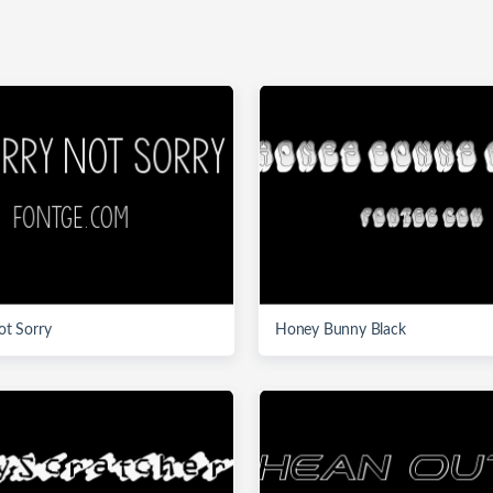
ot Sorry
Honey Bunny Black