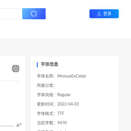
登录
字体信息
字体名称：MotoyaExCedar
所属分类：
字体风格：Regular
更新时间：2022-04-03
字体格式：TTF
当前字数：9470
+
A