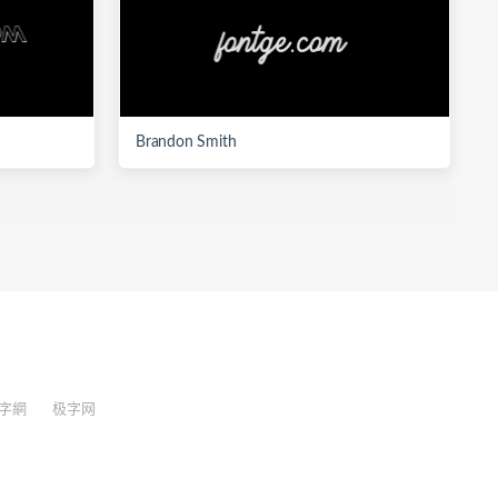
Brandon Smith
字網
极字网