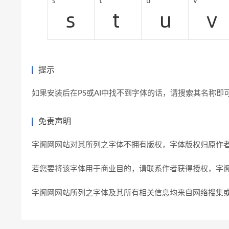
s
t
u
v
提示
如果安装后在PS或AI中找不到字体的话，请搜索其名称
免责声明
字阁网网站对其所列之字体不拥有版权，字体版权归原作
若您要将该字体用于商业目的，请联系作者获得授权，字
字阁网网站所列之字体及其所有相关信息均来自网络搜集