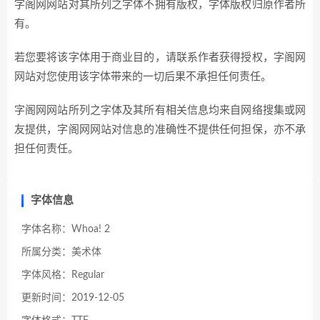
字阁网网站对其所列之字体不拥有版权，字体版权归原作者所
有。
若您要将该字体用于商业目的，请联系作者获得授权，字阁网
网站对您使用该字体带来的一切后果不承担任何责任。
字阁网网站所列之字体及其所有相关信息均来自网络搜集或网
友提供，字阁网网站对信息的准确性不提供任何担保，亦不承
担任何责任。
字体信息
字体名称：Whoa! 2
所属分类：美术体
字体风格：Regular
更新时间：2019-12-05