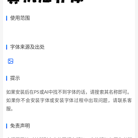
使用范围
展开全部>>
字体来源及出处
提示
如果安装后在PS或AI中找不到字体的话，请搜索其名称即可。
如果你不会安装字体或安装字体过程中出现问题，请联系客
服。
免责声明