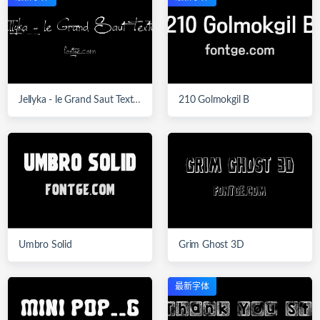
Jellyka - le Grand Saut Textual
210 Golmokgil B
Umbro Solid
Grim Ghost 3D
最新字体